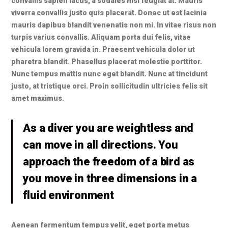
convallis sapien lacus, a sodales nisl feugiat at. Mauris
viverra convallis justo quis placerat. Donec ut est lacinia
mauris dapibus blandit venenatis non mi. In vitae risus non
turpis varius convallis. Aliquam porta dui felis, vitae
vehicula lorem gravida in. Praesent vehicula dolor ut
pharetra blandit. Phasellus placerat molestie porttitor.
Nunc tempus mattis nunc eget blandit. Nunc at tincidunt
justo, at tristique orci. Proin sollicitudin ultricies felis sit
amet maximus.
As a diver you are weightless and
can move in all directions. You
approach the freedom of a bird as
you move in three dimensions in a
fluid environment
Aenean fermentum tempus velit, eget porta metus