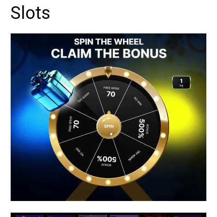
Slots