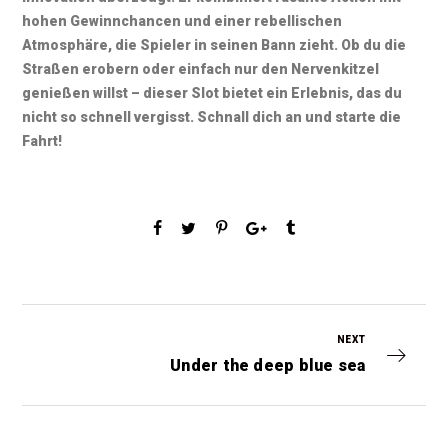
hohen Gewinnchancen und einer rebellischen
Atmosphäre, die Spieler in seinen Bann zieht. Ob du die
Straßen erobern oder einfach nur den Nervenkitzel
genießen willst – dieser Slot bietet ein Erlebnis, das du
nicht so schnell vergisst. Schnall dich an und starte die
Fahrt!
NEXT
Under the deep blue sea