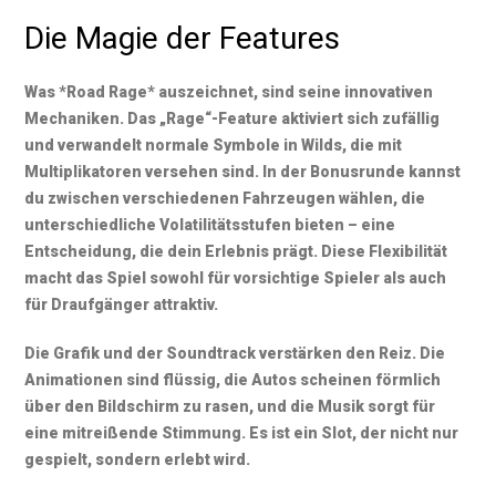
Die Magie der Features
Was *Road Rage* auszeichnet, sind seine innovativen
Mechaniken. Das „Rage“-Feature aktiviert sich zufällig
und verwandelt normale Symbole in Wilds, die mit
Multiplikatoren versehen sind. In der Bonusrunde kannst
du zwischen verschiedenen Fahrzeugen wählen, die
unterschiedliche Volatilitätsstufen bieten – eine
Entscheidung, die dein Erlebnis prägt. Diese Flexibilität
macht das Spiel sowohl für vorsichtige Spieler als auch
für Draufgänger attraktiv.
Die Grafik und der Soundtrack verstärken den Reiz. Die
Animationen sind flüssig, die Autos scheinen förmlich
über den Bildschirm zu rasen, und die Musik sorgt für
eine mitreißende Stimmung. Es ist ein Slot, der nicht nur
gespielt, sondern erlebt wird.