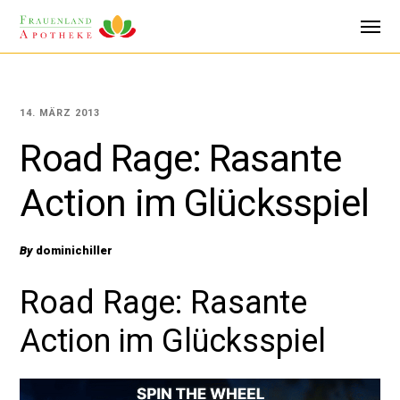
14. MÄRZ 2013
Road Rage: Rasante
Action im Glücksspiel
By
dominichiller
Road Rage: Rasante
Action im Glücksspiel