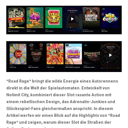
*Road Rage* bringt die wilde Energie eines Autorennens
direkt in die Welt der Spielautomaten. Entwickelt von
Nolimit City, kombiniert dieser Slot rasante Action mit
einem rebellischen Design, das Adrenalin-Junkies und
Glücksspiel-Fans gleichermaßen anspricht. In diesem
Artikel werfen wir einen Blick auf die Highlights von *Road
Rage* und zeigen, warum dieser Slot die Straßen der