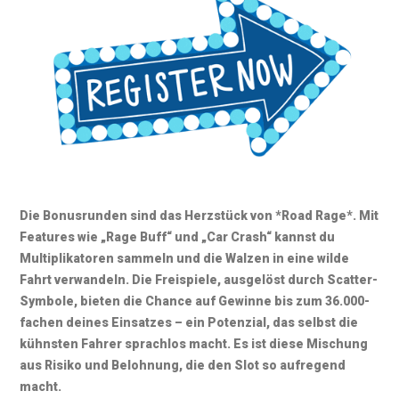
Die Bonusrunden sind das Herzstück von *Road Rage*. Mit
Features wie „Rage Buff“ und „Car Crash“ kannst du
Multiplikatoren sammeln und die Walzen in eine wilde
Fahrt verwandeln. Die Freispiele, ausgelöst durch Scatter-
Symbole, bieten die Chance auf Gewinne bis zum 36.000-
fachen deines Einsatzes – ein Potenzial, das selbst die
kühnsten Fahrer sprachlos macht. Es ist diese Mischung
aus Risiko und Belohnung, die den Slot so aufregend
macht.