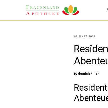
14. MÄRZ 2013
Residen
Abente
By
dominichiller
Resident
Abenteu