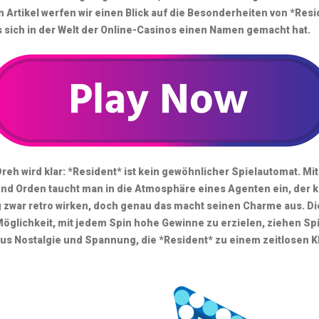
m Artikel werfen wir einen Blick auf die Besonderheiten von *Res
es sich in der Welt der Online-Casinos einen Namen gemacht hat.
eh wird klar: *Resident* ist kein gewöhnlicher Spielautomat. Mi
und Orden taucht man in die Atmosphäre eines Agenten ein, der k
g zwar retro wirken, doch genau das macht seinen Charme aus. Di
öglichkeit, mit jedem Spin hohe Gewinne zu erzielen, ziehen Spi
aus Nostalgie und Spannung, die *Resident* zu einem zeitlosen K