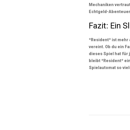
Mechaniken vertraut 
Echtgeld-Abenteuer
Fazit: Ein S
*Resident* ist mehr 
vereint. Ob du ein F
dieses Spiel hat für
bleibt *Resident* ei
Spielautomat so viel