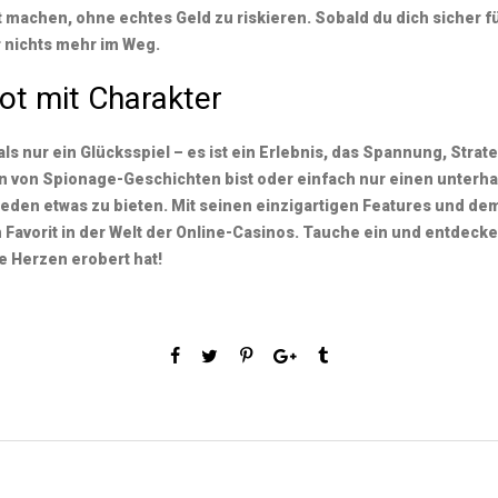
machen, ohne echtes Geld zu riskieren. Sobald du dich sicher fü
 nichts mehr im Weg.
lot mit Charakter
als nur ein Glücksspiel – es ist ein Erlebnis, das Spannung, Strat
an von Spionage-Geschichten bist oder einfach nur einen unterha
 jeden etwas zu bieten. Mit seinen einzigartigen Features und de
n Favorit in der Welt der Online-Casinos. Tauche ein und entdeck
e Herzen erobert hat!