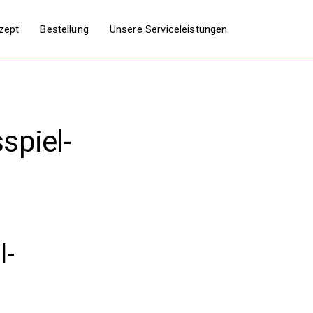
zept
Bestellung
Unsere Serviceleistungen
spiel-
l-