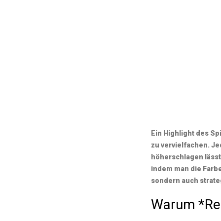
Ein Highlight des S
zu vervielfachen. Je
höherschlagen lässt
indem man die Farbe
sondern auch strate
Warum *Resi