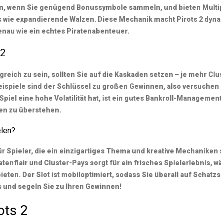
ten, wenn Sie genügend Bonussymbole sammeln, und bieten Multi
s wie expandierende Walzen. Diese Mechanik macht Pirots 2 dyn
nau wie ein echtes Piratenabenteuer.
 2
greich zu sein, sollten Sie auf die Kaskaden setzen – je mehr Clus
reispiele sind der Schlüssel zu großen Gewinnen, also versuche
piel eine hohe Volatilität hat, ist ein gutes Bankroll-Managemen
en zu überstehen.
elen?
 für Spieler, die ein einzigartiges Thema und kreative Mechaniken
tenflair und Cluster-Pays sorgt für ein frisches Spielerlebnis, w
eten. Der Slot ist mobiloptimiert, sodass Sie überall auf Schat
s und segeln Sie zu Ihren Gewinnen!
ots 2