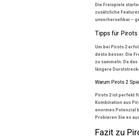
Die Freispiele star
zusätzliche Feature
unvorhersehbar – ge
Tipps für Pirots
Um bei Pirots 2 erfol
desto besser. Die F
zu sammeln. Da das S
längere Durststreck
Warum Pirots 2 Spi
Pirots 2 ist perfekt
Kombination aus Pira
enormes Potenzial bi
Probieren Sie es au
Fazit zu Pir