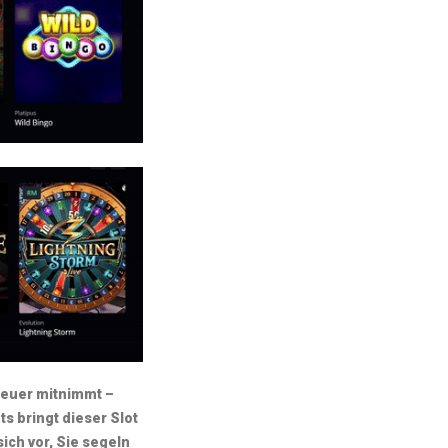
nteuer mitnimmt –
s bringt dieser Slot
ich vor, Sie segeln