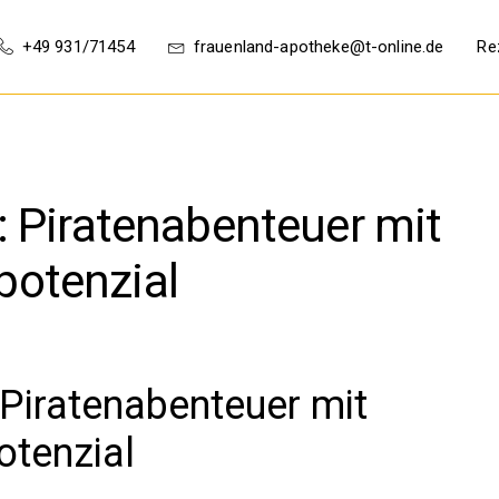
+49 931/71454
frauenland-apotheke@t-online.de
Re
2: Piratenabenteuer mit
otenzial
 Piratenabenteuer mit
tenzial