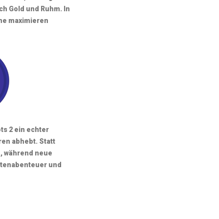
ch Gold und Ruhm. In
nne maximieren
s 2 ein echter
ren abhebt. Statt
n, während neue
ratenabenteuer und