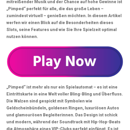
mitreißender Musik und der Chance auf hohe Gewinne ist
„Pimped“ perfekt für alle, die das große Leben –
zumindest virtuell – genießen möchten. In diesem Artikel
werfen wir einen Blick auf die Besonderheiten dieses
Slots, seine Features und wie Sie Ihre Spielzeit optimal
nutzen können.
„Pimped“ ist mehr als nur ein Spielautomat – es ist eine
Eintrittskarte in eine Welt voller Bling-Bling und Überfluss.
Die Walzen sind gespickt mit Symbolen wie
Geldscheinbündeln, goldenen Ringen, luxuriösen Autos
und glamourösen Begleiterinnen. Das Design ist schick
und modern, während der Soundtrack mit Hip-Hop-Beats
die Atmosphäre eines VIP-Clubs perfekt einfängt. Es ist