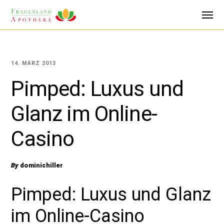
14. MÄRZ 2013
Pimped: Luxus und
Glanz im Online-
Casino
By
dominichiller
Pimped: Luxus und Glanz
im Online-Casino