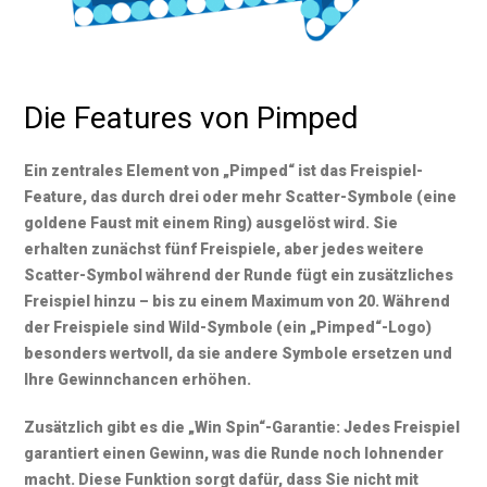
Die Features von Pimped
Ein zentrales Element von „Pimped“ ist das Freispiel-
Feature, das durch drei oder mehr Scatter-Symbole (eine
goldene Faust mit einem Ring) ausgelöst wird. Sie
erhalten zunächst fünf Freispiele, aber jedes weitere
Scatter-Symbol während der Runde fügt ein zusätzliches
Freispiel hinzu – bis zu einem Maximum von 20. Während
der Freispiele sind Wild-Symbole (ein „Pimped“-Logo)
besonders wertvoll, da sie andere Symbole ersetzen und
Ihre Gewinnchancen erhöhen.
Zusätzlich gibt es die „Win Spin“-Garantie: Jedes Freispiel
garantiert einen Gewinn, was die Runde noch lohnender
macht. Diese Funktion sorgt dafür, dass Sie nicht mit