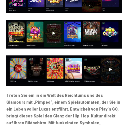
Treten Sie ein in die Welt des Reichtums und des
Glamours mit „Pimped“, einem Spielautomaten, der Sie in
ein Leben voller Luxus entführt. Entwickelt von Play’n GO,
bringt dieses Spiel den Glanz der Hip-Hop-Kultur direkt
auf Ihren Bildschirm. Mit funkelnden Symbolen,