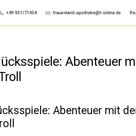
+49 931/71454
frauenland-apotheke@t-online.de
Re
ücksspiele: Abenteuer m
Troll
cksspiele: Abenteuer mit d
roll