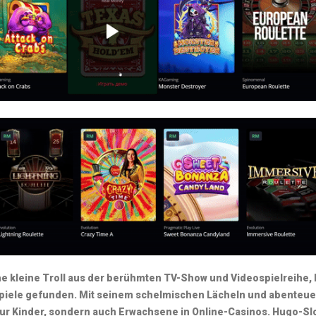
he kleine Troll aus der berühmten TV-Show und Videospielreihe, 
spiele gefunden. Mit seinem schelmischen Lächeln und abenteue
nur Kinder, sondern auch Erwachsene in Online-Casinos. Hugo-Slo