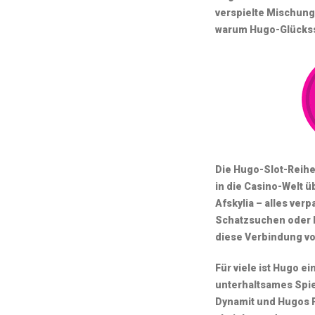
verspielte Mischung
warum Hugo-Glückssp
Die Hugo-Slot-Reihe 
in die Casino-Welt ü
Afskylia – alles ver
Schatzsuchen oder F
diese Verbindung vo
Für viele ist Hugo e
unterhaltsames Spie
Dynamit und Hugos Fr