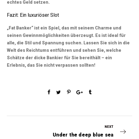
echtes Geld setzen.
Fazit: Ein luxuriöser Slot
„Fat Banker“ ist ein Spiel, das mit seinem Charme und
seinen Gewinnmöglichkeiten überzeugt. Es ist ideal für
alle, die Stil und Spannung suchen. Lassen Sie sich in die
Welt des Reichtums entführen und sehen Sie, welche
Schätze der dicke Bankier für Sie bereithält – ein
Erlebnis, das Sie nicht verpassen sollten!
NEXT
Under the deep blue sea