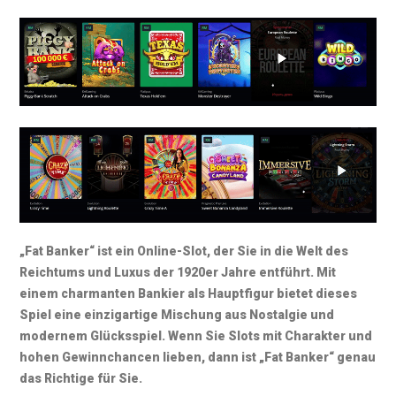
„Fat Banker“ ist ein Online-Slot, der Sie in die Welt des
Reichtums und Luxus der 1920er Jahre entführt. Mit
einem charmanten Bankier als Hauptfigur bietet dieses
Spiel eine einzigartige Mischung aus Nostalgie und
modernem Glücksspiel. Wenn Sie Slots mit Charakter und
hohen Gewinnchancen lieben, dann ist „Fat Banker“ genau
das Richtige für Sie.