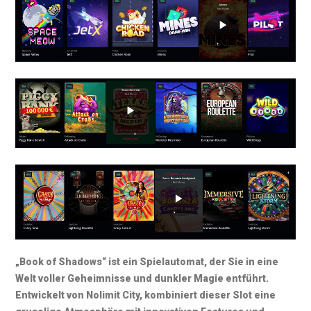
„Book of Shadows“ ist ein Spielautomat, der Sie in eine
Welt voller Geheimnisse und dunkler Magie entführt.
Entwickelt von Nolimit City, kombiniert dieser Slot eine