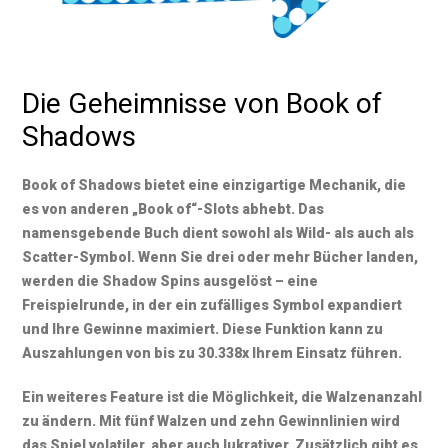
Die Geheimnisse von Book of
Shadows
Book of Shadows bietet eine einzigartige Mechanik, die
es von anderen „Book of“-Slots abhebt. Das
namensgebende Buch dient sowohl als Wild- als auch als
Scatter-Symbol. Wenn Sie drei oder mehr Bücher landen,
werden die Shadow Spins ausgelöst – eine
Freispielrunde, in der ein zufälliges Symbol expandiert
und Ihre Gewinne maximiert. Diese Funktion kann zu
Auszahlungen von bis zu 30.338x Ihrem Einsatz führen.
Ein weiteres Feature ist die Möglichkeit, die Walzenanzahl
zu ändern. Mit fünf Walzen und zehn Gewinnlinien wird
das Spiel volatiler, aber auch lukrativer. Zusätzlich gibt es