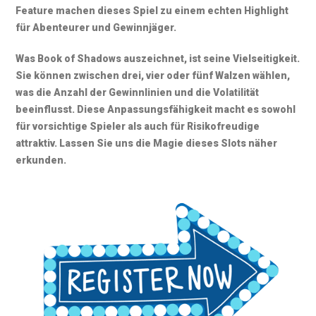
Feature machen dieses Spiel zu einem echten Highlight
für Abenteurer und Gewinnjäger.
Was Book of Shadows auszeichnet, ist seine Vielseitigkeit.
Sie können zwischen drei, vier oder fünf Walzen wählen,
was die Anzahl der Gewinnlinien und die Volatilität
beeinflusst. Diese Anpassungsfähigkeit macht es sowohl
für vorsichtige Spieler als auch für Risikofreudige
attraktiv. Lassen Sie uns die Magie dieses Slots näher
erkunden.