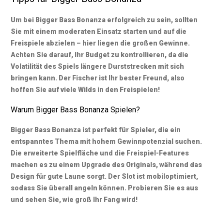
Um bei Bigger Bass Bonanza erfolgreich zu sein, sollten
Sie mit einem moderaten Einsatz starten und auf die
Freispiele abzielen – hier liegen die großen Gewinne.
Achten Sie darauf, Ihr Budget zu kontrollieren, da die
Volatilität des Spiels längere Durststrecken mit sich
bringen kann. Der Fischer ist Ihr bester Freund, also
hoffen Sie auf viele Wilds in den Freispielen!
Warum Bigger Bass Bonanza Spielen?
Bigger Bass Bonanza ist perfekt für Spieler, die ein
entspanntes Thema mit hohem Gewinnpotenzial suchen.
Die erweiterte Spielfläche und die Freispiel-Features
machen es zu einem Upgrade des Originals, während das
Design für gute Laune sorgt. Der Slot ist mobiloptimiert,
sodass Sie überall angeln können. Probieren Sie es aus
und sehen Sie, wie groß Ihr Fang wird!