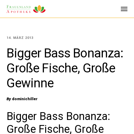
14. MÄRZ 2013
Bigger Bass Bonanza:
Große Fische, Große
Gewinne
By
dominichiller
Bigger Bass Bonanza:
Große Fische, Große